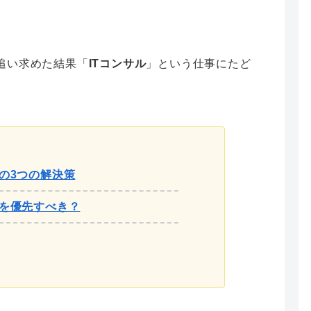
追い求めた結果「
ITコンサル
」という仕事にたど
。
の3つの解決策
を優先すべき？