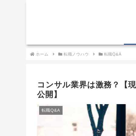
ホーム
転職ノウハウ
転職Q&A
コンサル業界は激務？【
公開】
転職Q&A