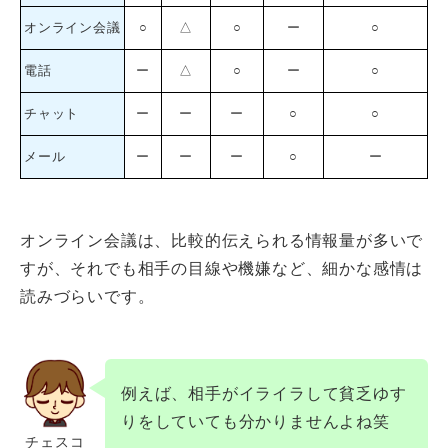
オンライン会議
○
△
○
ー
○
電話
ー
△
○
ー
○
チャット
ー
ー
ー
○
○
メール
ー
ー
ー
○
ー
オンライン会議は、比較的伝えられる情報量が多いで
すが、それでも相手の目線や機嫌など、細かな感情は
読みづらいです。
例えば、相手がイライラして貧乏ゆす
りをしていても分かりませんよね笑
チェスコ