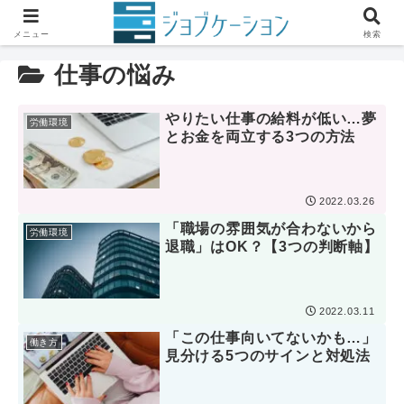
ホーム
仕事の悩み
メニュー
検索
仕事の悩み
やりたい仕事の給料が低い…夢
労働環境
とお金を両立する3つの方法
2022.03.26
「職場の雰囲気が合わないから
労働環境
退職」はOK？【3つの判断軸】
2022.03.11
「この仕事向いてないかも…」
働き方
見分ける5つのサインと対処法