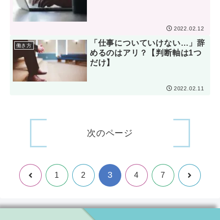
2022.02.12
「仕事についていけない…」辞
働き方
めるのはアリ？【判断軸は1つ
だけ】
2022.02.11
次のページ
3
前
次
1
2
4
7
へ
へ